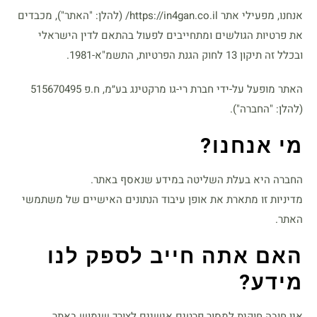
אנחנו, מפעילי אתר https://in4gan.co.il/
(להלן: "האתר"), מכבדים
את פרטיות הגולשים ומתחייבים לפעול בהתאם לדין הישראלי
ובכלל זה תיקון 13 לחוק הגנת הפרטיות, התשמ"א-1981.
האתר מופעל על-ידי חברת רי-גו מרקטינג בע״מ, ח.פ 515670495
(להלן: "החברה").
מי אנחנו
?
החברה היא בעלת השליטה במידע שנאסף באתר.
מדיניות זו מתארת את אופן עיבוד הנתונים האישיים של משתמשי
האתר.
האם אתה חייב לספק לנו
מידע
?
אין חובה חוקית למסור פרטים אישיים לצורך שימוש באתר.